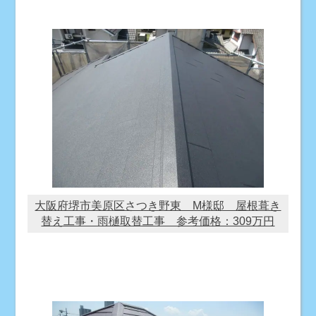
大阪府堺市美原区さつき野東 M様邸 屋根葺き
替え工事・雨樋取替工事 参考価格：309万円