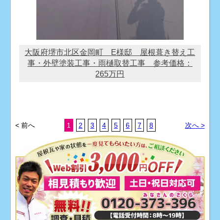
大阪府堺市北区金岡町 E様邸 屋根葺き替え工
事・外壁塗装工事・雨樋取替工事 参考価格：
265万円
< 前へ
1
2
3
4
5
6
7
8
次へ >