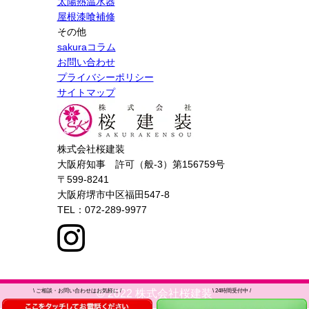
太陽熱温水器
屋根漆喰補修
その他
sakuraコラム
お問い合わせ
プライバシーポリシー
サイトマップ
株式会社桜建装
大阪府知事 許可（般-3）第156759号
〒599-8241
大阪府堺市中区福田547-8
TEL：072-289-9977
\
ご相談・お問い合わせはお気軽に /
\
24時間受付中 /
© 2022 株式会社桜建装