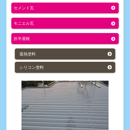
セメント瓦
モニエル瓦
折半屋根
遮熱塗料
シリコン塗料