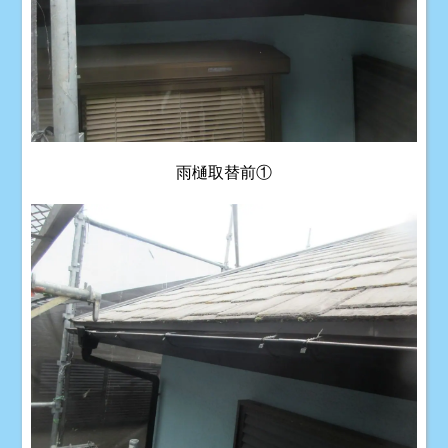
雨樋取替前①