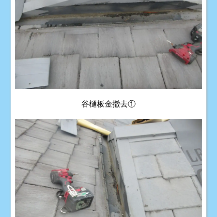
谷樋板金撤去①