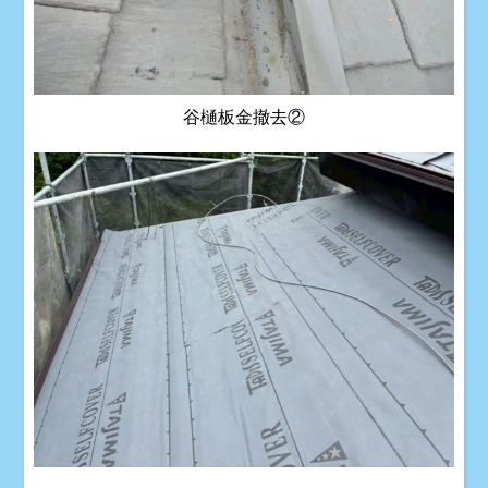
谷樋板金撤去②