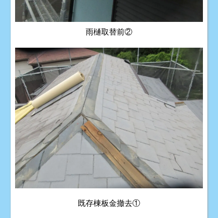
雨樋取替前②
既存棟板金撤去①